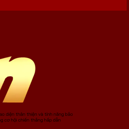
iao diện thân thiện và tính năng bảo
 cơ hội chiến thắng hấp dẫn