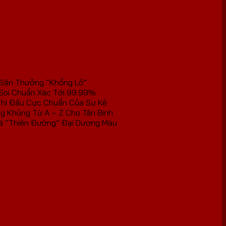
t Săn Thưởng “Khổng Lồ”
Soi Chuẩn Xác Tới 99.99%
hi Đấu Cực Chuẩn Của Sư Kê
ng Khủng Từ A – Z Cho Tân Binh
á “Thiên Đường” Đại Dương Màu