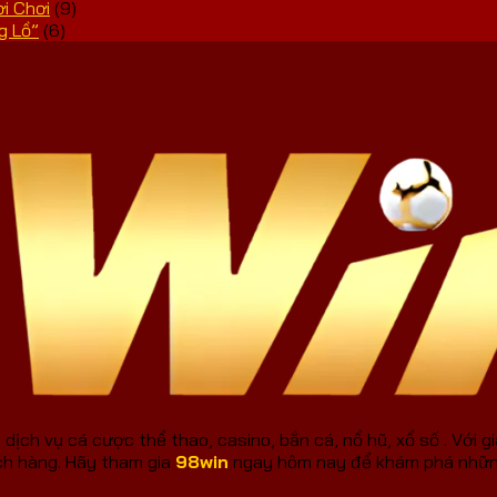
i Chơi
(9)
g Lồ”
(6)
 dịch vụ cá cược thể thao, casino, bắn cá, nổ hũ, xổ số . Với g
ch hàng. Hãy tham gia
98win
ngay hôm nay để khám phá những