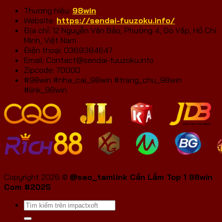
Thương hiệu:
98win
Website:
https://sendai-fuuzoku.info/
Địa chỉ: 12 Nguyễn Văn Bảo, Phường 4, Gò Vấp, Hồ Chí
Minh, Việt Nam
Điện thoại: 0369384647
Email:
Contact@sendai-fuuzoku.info
Zipcode: 70000
#98win #nha_cai_98win #trang_chu_98win
#link_98win
Copyright 2026 ©
@seo_tamlink Cần Lắm Top 1 98win
Com #2025