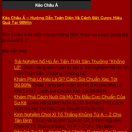
Kèo Châu Á – Hướng Dẫn Toàn Diện Và Cách Đặt Cược Hiệu
Quả Tại 98Win
Kèo Châu Á là một trong những hình thức cá cược bóng đá
phổ biến [...]
Bài viết mới
Trải Nghiệm Nổ Hũ Ăn Tiền Thật Săn Thưởng “Khổng
Lồ”
Chức năng bình luận bị tắt
ở Trải Nghiệm Nổ Hũ Ăn
Tiền Thật Săn Thưởng “Khổng Lồ”
Khám Phá Lô Kép Là Gì? Cách Soi Chuẩn Xác Tới
99.99%
Chức năng bình luận bị tắt
ở Khám Phá Lô
Kép Là Gì? Cách Soi Chuẩn Xác Tới 99.99%
Khám Phá Cách Nuôi Gà Mỹ Thi Đấu Cực Chuẩn Của
Sư Kê
Chức năng bình luận bị tắt
ở Khám Phá Cách
Nuôi Gà Mỹ Thi Đấu Cực Chuẩn Của Sư Kê
Kinh Nghiệm Chơi Xì Tố Thắng Khủng Từ A – Z Cho
Tân Binh
Chức năng bình luận bị tắt
ở Kinh Nghiệm
Chơi Xì Tố Thắng Khủng Từ A – Z Cho Tân Binh
Bắn Cá Zui Zẻ – Khám Phá “Thiên Đường” Đại Dương