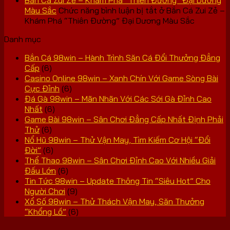
Màu Sắc
Chức năng bình luận bị tắt
ở Bắn Cá Zui Zẻ –
Khám Phá “Thiên Đường” Đại Dương Màu Sắc
Danh mục
Bắn Cá 98win – Hành Trình Săn Cá Đổi Thưởng Đẳng
Cấp
(6)
Casino Online 98win – Xanh Chín Với Game Sòng Bài
Cực Đỉnh
(6)
Đá Gà 98win – Mãn Nhãn Với Các Sới Gà Đỉnh Cao
Nhất
(6)
Game Bài 98win – Sân Chơi Đẳng Cấp Nhất Định Phải
Thử
(6)
Nổ Hũ 98win – Thử Vận May, Tìm Kiếm Cơ Hội “Đổi
Đời”
(6)
Thể Thao 98win – Sân Chơi Đỉnh Cao Với Nhiều Giải
Đấu Lớn
(6)
Tin Tức 98win – Update Thông Tin “Siêu Hot” Cho
Người Chơi
(9)
Xổ Số 98win – Thử Thách Vận May, Săn Thưởng
“Khổng Lồ”
(6)