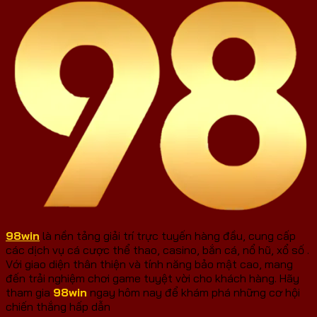
98win
là nền tảng giải trí trực tuyến hàng đầu, cung cấp
các dịch vụ cá cược thể thao, casino, bắn cá, nổ hũ, xổ số .
Với giao diện thân thiện và tính năng bảo mật cao, mang
đến trải nghiệm chơi game tuyệt vời cho khách hàng. Hãy
tham gia
98win
ngay hôm nay để khám phá những cơ hội
chiến thắng hấp dẫn