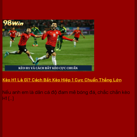
Kèo H1 Là Gì? Cách Bắt Kèo Hiệp 1 Cực Chuẩn Thắng Lớn
Nếu anh em là dân cá độ đam mê bóng đá, chắc chắn kèo
H1 [...]